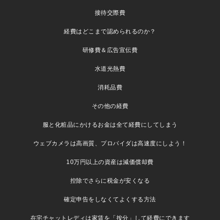
接待交際費
経費はどこまで認められるのか？
研修費＆広告宣伝費
水道光熱費
消耗品費
その他の経費
服と化粧品にかけるお金は全て経費にしてしまう
ウェブカメラは高画質、プロバイダは高速度にしよう！
10万円以上の資産は減価償却費
控除でさらに税金が安くなる
確定申告をしなくてよくする方法
在宅チャットレディは家賃を「按分」して経費にできます