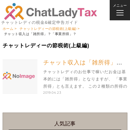
メニュー
チャットレディの税金&確定申告ガイド
ホーム
チャットレディーの節税術(上級編)
チャット収入は「雑所得」？「事業所得」？
チャットレディーの節税術(上級編)
チャット収入は「雑所得」？「事業所得」？
チャットレディのお仕事で稼いだお金は基
本的には「雑所得」となりますが、 「事業
所得」とも言えます。 この２種類の所得の
2019.04.23
明確な分け方が結構あいまいな部分があり
ます。 一般的に言われているのは「雑所
得」は本業ではなく、単発的に発生した報
酬のこと
人気記事