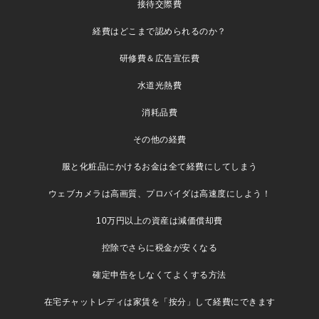
接待交際費
経費はどこまで認められるのか？
研修費＆広告宣伝費
水道光熱費
消耗品費
その他の経費
服と化粧品にかけるお金は全て経費にしてしまう
ウェブカメラは高画質、プロバイダは高速度にしよう！
10万円以上の資産は減価償却費
控除でさらに税金が安くなる
確定申告をしなくてよくする方法
在宅チャットレディは家賃を「按分」して経費にできます