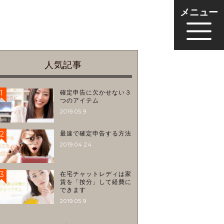
メニュー
人気記事
1
確定申告に欠かせない３
つのアイテム
2019.05.9
2
最速で確定申告する方法
2019.04.24
3
在宅チャットレディは家
賃を「按分」して経費に
できます
2019.05.9