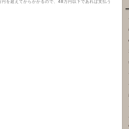
8万円を超えてからかかるので、48万円以下であれば支払う
 なぜ48