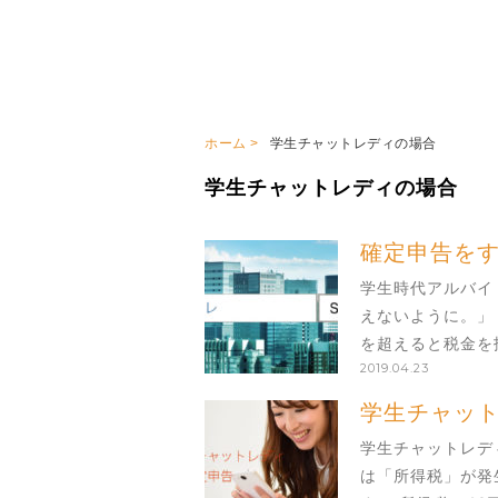
ホーム
学生チャットレディの場合
学生チャットレディの場合
確定申告を
学生時代アルバイ
えないように。」
を超えると税金を
2019.04.23
ように忠告してく
学生チャッ
学生チャットレデ
は「所得税」が発