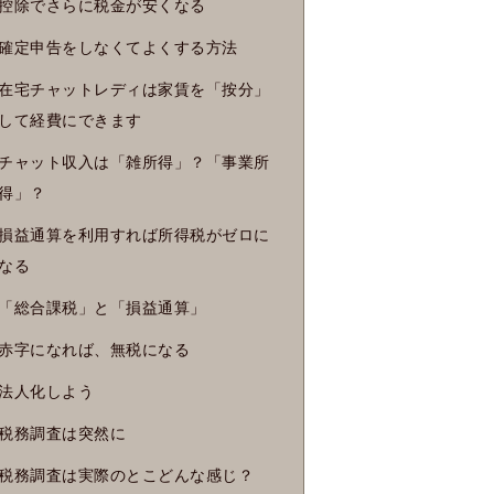
控除でさらに税金が安くなる
確定申告をしなくてよくする方法
在宅チャットレディは家賃を「按分」
して経費にできます
チャット収入は「雑所得」？「事業所
得」？
損益通算を利用すれば所得税がゼロに
なる
「総合課税」と「損益通算」
赤字になれば、無税になる
法人化しよう
税務調査は突然に
税務調査は実際のとこどんな感じ？