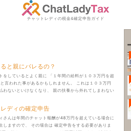
チャットレディの税金&確定申告ガイド
すると親にバレるの？
トをしているとよく親に 「１年間の給料が１０３万円を超
 と言われた事があるかもしれません。 これは１０３万円
払わないといけなくなり、 親の扶養から外れてしまわない
れていたのです
トレディの確定申告
ィさんは年間のチャット報酬が48万円を超えている場合に
生しますので、 その場合は 確定申告をする必要がありま