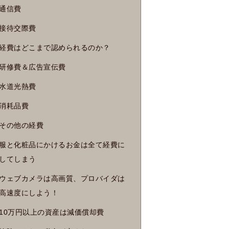
通信費
接待交際費
経費はどこまで認められるのか？
研修費＆広告宣伝費
水道光熱費
消耗品費
その他の経費
服と化粧品にかけるお金は全て経費に
してしまう
ウェブカメラは高画質、プロバイダは
高速度にしよう！
10万円以上の資産は減価償却費