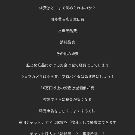
経費はどこまで認められるのか？
研修費＆広告宣伝費
水道光熱費
消耗品費
その他の経費
服と化粧品にかけるお金は全て経費にしてしまう
ウェブカメラは高画質、プロバイダは高速度にしよう！
10万円以上の資産は減価償却費
控除でさらに税金が安くなる
確定申告をしなくてよくする方法
在宅チャットレディは家賃を「按分」して経費にできます
チャット収入は「雑所得」？「事業所得」？