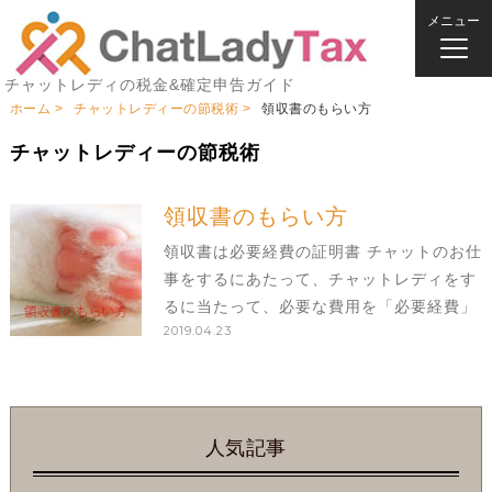
メニュー
チャットレディの税金&確定申告ガイド
ホーム
チャットレディーの節税術
領収書のもらい方
チャットレディーの節税術
領収書のもらい方
領収書は必要経費の証明書 チャットのお仕
事をするにあたって、チャットレディをす
るに当たって、必要な費用を「必要経費」
2019.04.23
といいます。 必要経費をきちんと計上する
ことで、納める税金の額を減らすことがで
きます。 必要経費としてお金を使ったとき
は、原
人気記事