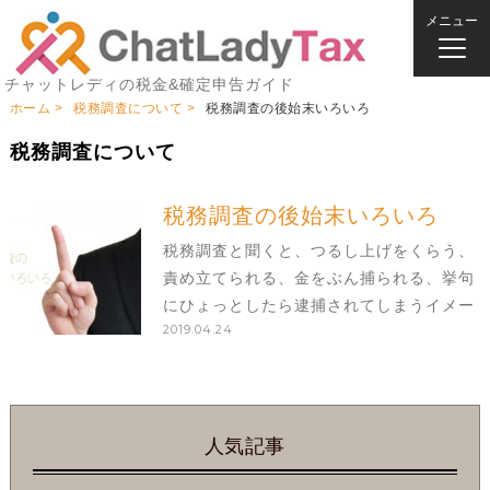
メニュー
チャットレディの税金&確定申告ガイド
ホーム
税務調査について
税務調査の後始末いろいろ
税務調査について
税務調査の後始末いろいろ
税務調査と聞くと、つるし上げをくらう、
責め立てられる、金をぶん捕られる、挙句
にひょっとしたら逮捕されてしまうイメー
2019.04.24
ジがあると思いますが、そんなに怖いもの
ではありません。 話し合いの場を持って、
帳簿を確認して、双方の言い訳をふまえた
うえで落ち
人気記事