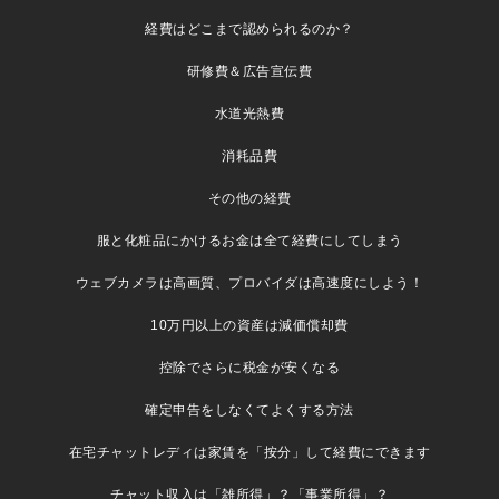
経費はどこまで認められるのか？
研修費＆広告宣伝費
水道光熱費
消耗品費
その他の経費
服と化粧品にかけるお金は全て経費にしてしまう
ウェブカメラは高画質、プロバイダは高速度にしよう！
10万円以上の資産は減価償却費
控除でさらに税金が安くなる
確定申告をしなくてよくする方法
在宅チャットレディは家賃を「按分」して経費にできます
チャット収入は「雑所得」？「事業所得」？