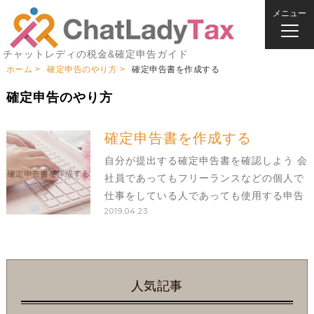
メニュー
チャットレディの税金&確定申告ガイド
ホーム
確定申告のやり方
確定申告書を作成する
確定申告のやり方
確定申告書を作成する
自分が提出する確定申告書を確認しよう 会
社員であってもフリーランスなどの個人で
仕事をしている人であっても使用する申告
2019.04.23
書類は「申告書B」です。 「申告書B」に
は第一表、第二表があり、確定申告をする
全員が記入し提出します。「第一表」は各
所得金額
人気記事