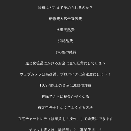
経費はどこまで認められるのか？
研修費＆広告宣伝費
水道光熱費
消耗品費
その他の経費
服と化粧品にかけるお金は全て経費にしてしまう
ウェブカメラは高画質、プロバイダは高速度にしよう！
10万円以上の資産は減価償却費
控除でさらに税金が安くなる
確定申告をしなくてよくする方法
在宅チャットレディは家賃を「按分」して経費にできます
チャット収入は「雑所得」？「事業所得」？